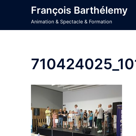
Aller
François Barthélemy
au
contenu
Animation & Spectacle & Formation
710424025_1