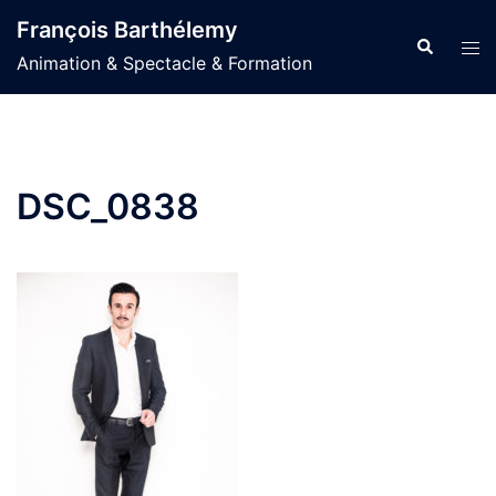
Aller
François Barthélemy
au
Recherche
Ouvr
Animation & Spectacle & Formation
contenu
le
men
DSC_0838