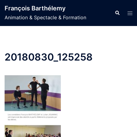
Aller
François Barthélemy
au
Recherche
Ouvr
Animation & Spectacle & Formation
contenu
le
men
20180830_125258