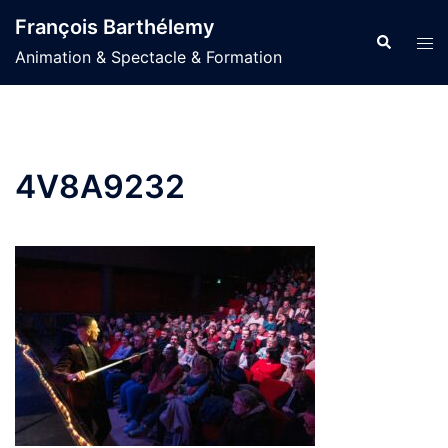
Aller
François Barthélemy
au
Recherche
Ouvr
Animation & Spectacle & Formation
contenu
le
men
4V8A9232