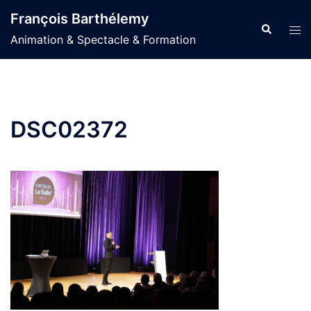
Aller
François Barthélemy
au
Recherche
Ouvr
Animation & Spectacle & Formation
contenu
le
men
DSC02372