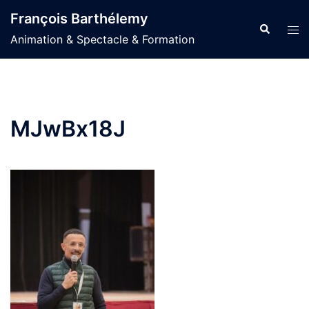
Aller
François Barthélemy
au
Recherche
Ouvr
Animation & Spectacle & Formation
contenu
le
men
MJwBx18J