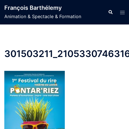
Aller
François Barthélemy
au
Recherche
Ouvr
Animation & Spectacle & Formation
contenu
le
men
301503211_210533074631