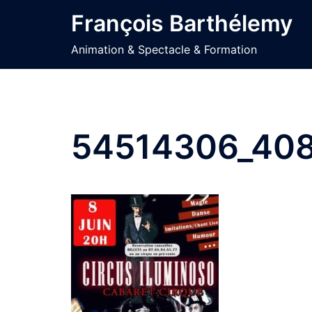
Aller
François Barthélemy
au
contenu
Animation & Spectacle & Formation
54514306_40