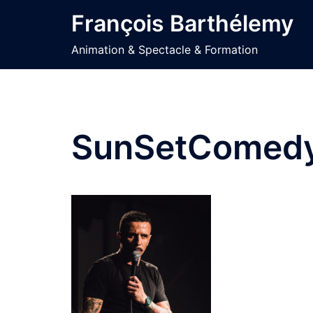
Aller
François Barthélemy
au
contenu
Animation & Spectacle & Formation
SunSetComedy