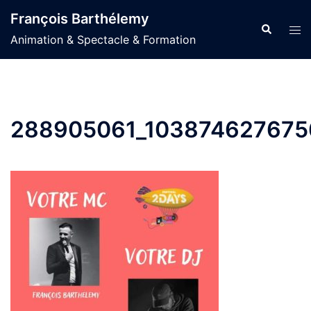
Aller
François Barthélemy
au
Recherche
Ouvr
Animation & Spectacle & Formation
contenu
le
men
288905061_103874627675