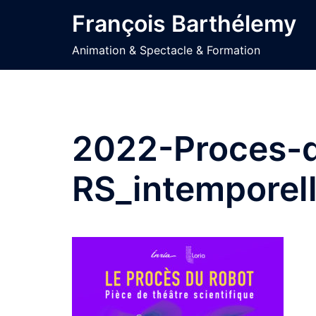
Aller
François Barthélemy
au
contenu
Animation & Spectacle & Formation
2022-Proces-d
RS_intemporel