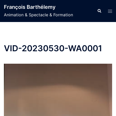
Aller
François Barthélemy
au
Recherche
Ouvr
Animation & Spectacle & Formation
contenu
le
men
VID-20230530-WA0001
Lecteur
vidéo