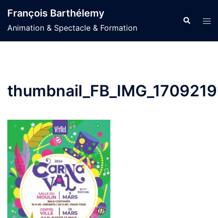
Aller
François Barthélemy
au
Recherche
Ouvr
Animation & Spectacle & Formation
contenu
le
men
thumbnail_FB_IMG_170921