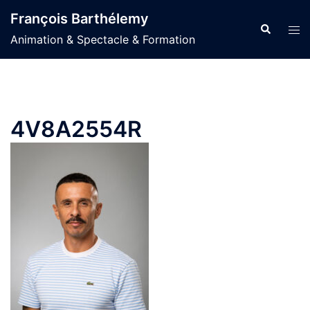
Aller
François Barthélemy
au
Recherche
Ouvr
Animation & Spectacle & Formation
contenu
le
men
4V8A2554R