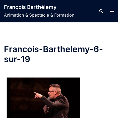
Aller
François Barthélemy
au
Recherche
Ouvr
Animation & Spectacle & Formation
contenu
le
men
Francois-Barthelemy-6-
sur-19