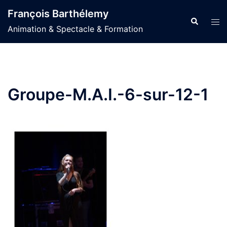
Aller
François Barthélemy
au
Recherche
Ouvr
Animation & Spectacle & Formation
contenu
le
men
Groupe-M.A.I.-6-sur-12-1