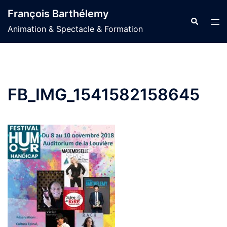
Aller
François Barthélemy
au
Recherche
Ouvr
Animation & Spectacle & Formation
contenu
le
men
FB_IMG_1541582158645