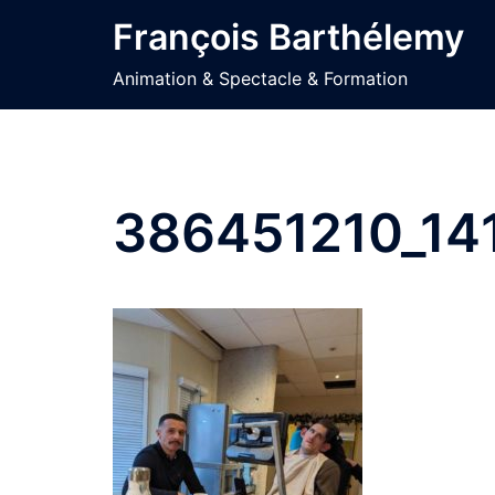
Aller
François Barthélemy
au
contenu
Animation & Spectacle & Formation
386451210_1