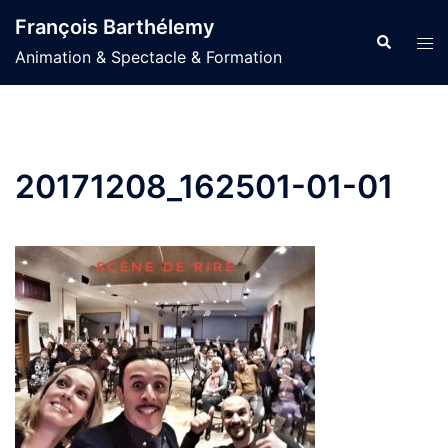
Aller
François Barthélemy
au
Recherche
Ouvr
Animation & Spectacle & Formation
contenu
le
men
20171208_162501-01-01