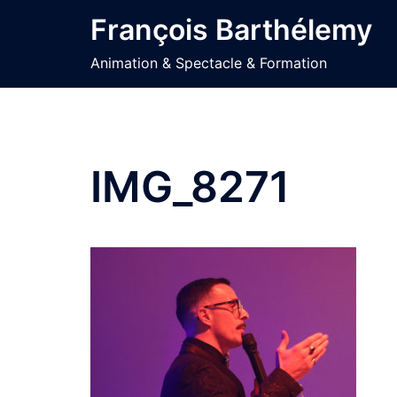
Aller
François Barthélemy
au
contenu
Animation & Spectacle & Formation
IMG_8271