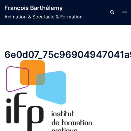
Aller
François Barthélemy
au
Recherche
Ouvr
Animation & Spectacle & Formation
contenu
le
men
6e0d07_75c96904947041a