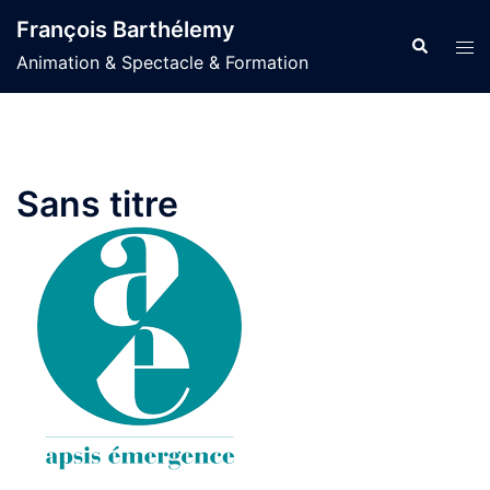
Aller
François Barthélemy
au
Recherche
Ouvr
Animation & Spectacle & Formation
contenu
le
men
Sans titre