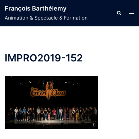
Aller
François Barthélemy
au
Recherche
Ouvr
Animation & Spectacle & Formation
contenu
le
men
IMPRO2019-152