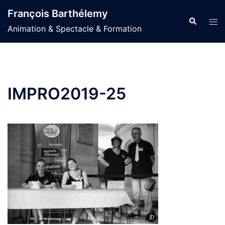
Aller
François Barthélemy
au
Recherche
Ouvr
Animation & Spectacle & Formation
contenu
le
men
IMPRO2019-25