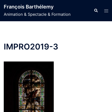
Aller
François Barthélemy
au
Recherche
Ouvr
Animation & Spectacle & Formation
contenu
le
men
IMPRO2019-3