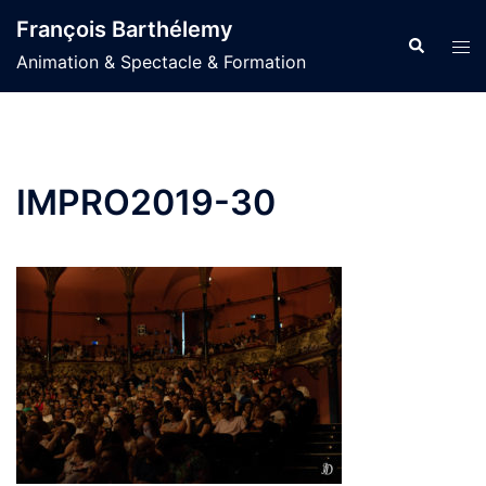
Aller
François Barthélemy
au
Recherche
Ouvr
Animation & Spectacle & Formation
contenu
le
men
IMPRO2019-30