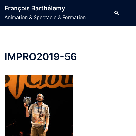
Aller
François Barthélemy
au
Recherche
Ouvr
Animation & Spectacle & Formation
contenu
le
men
IMPRO2019-56