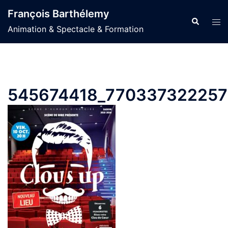
Aller
François Barthélemy
au
Recherche
Ouvr
Animation & Spectacle & Formation
contenu
le
men
545674418_770337322257