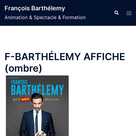
Aller
François Barthélemy
au
Recherche
Ouvr
Animation & Spectacle & Formation
contenu
le
men
F-BARTHÉLEMY AFFICHE
(ombre)