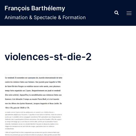
Aller
François Barthélemy
au
Recherche
Ouvr
Animation & Spectacle & Formation
contenu
le
men
violences-st-die-2