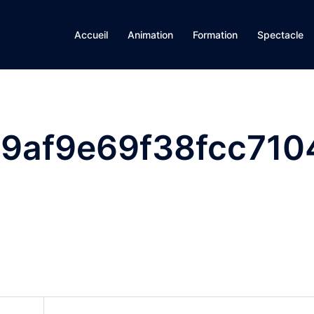
Accueil
Animation
Formation
Spectacle
9af9e69f38fcc710