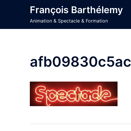
Aller
François Barthélemy
au
contenu
Animation & Spectacle & Formation
afb09830c5ac
Navigation