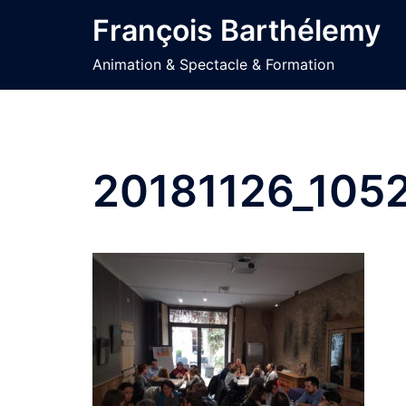
Aller
François Barthélemy
au
contenu
Animation & Spectacle & Formation
20181126_105