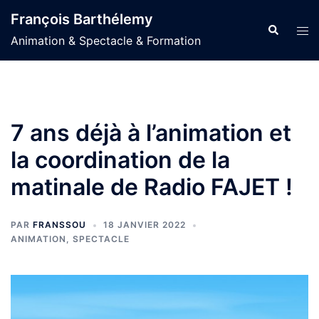
Aller
François Barthélemy
au
Recherche
Ouvr
Animation & Spectacle & Formation
contenu
le
men
7 ans déjà à l’animation et
la coordination de la
matinale de Radio FAJET !
PAR
FRANSSOU
18 JANVIER 2022
ANIMATION
,
SPECTACLE