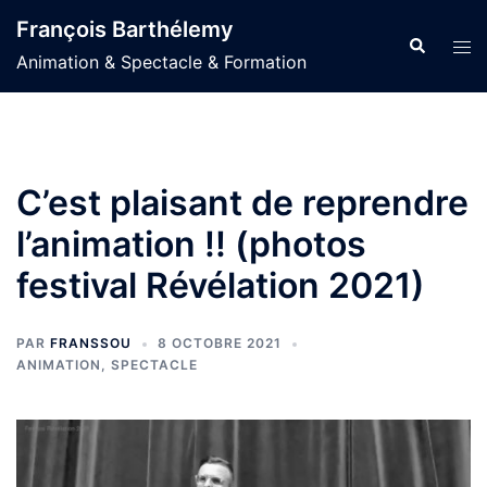
Aller
François Barthélemy
au
Recherche
Ouvr
Animation & Spectacle & Formation
contenu
le
men
C’est plaisant de reprendre
l’animation !! (photos
festival Révélation 2021)
PAR
FRANSSOU
8 OCTOBRE 2021
ANIMATION
,
SPECTACLE