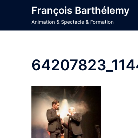
Aller
François Barthélemy
au
contenu
Animation & Spectacle & Formation
64207823_11