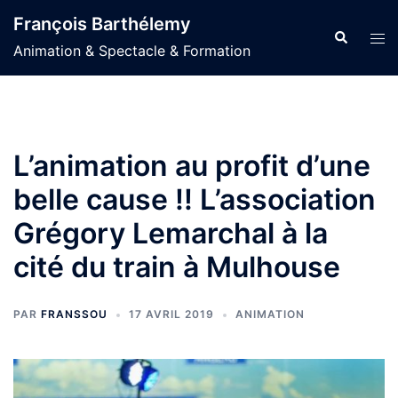
Aller
François Barthélemy
au
Recherche
Ouvr
Animation & Spectacle & Formation
contenu
le
men
L’animation au profit d’une
belle cause !! L’association
Grégory Lemarchal à la
cité du train à Mulhouse
PAR
FRANSSOU
17 AVRIL 2019
ANIMATION