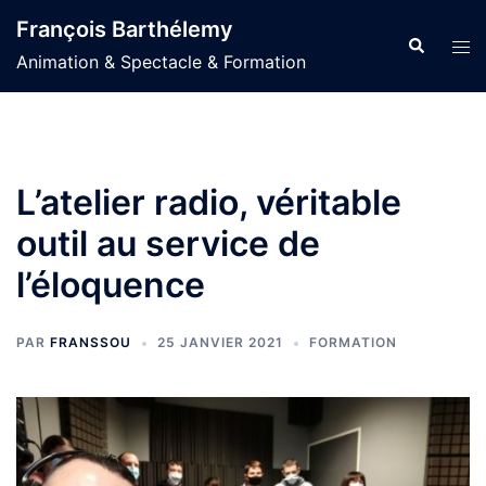
Aller
François Barthélemy
au
Recherche
Ouvr
Animation & Spectacle & Formation
contenu
le
men
L’atelier radio, véritable
outil au service de
l’éloquence
PAR
FRANSSOU
25 JANVIER 2021
FORMATION