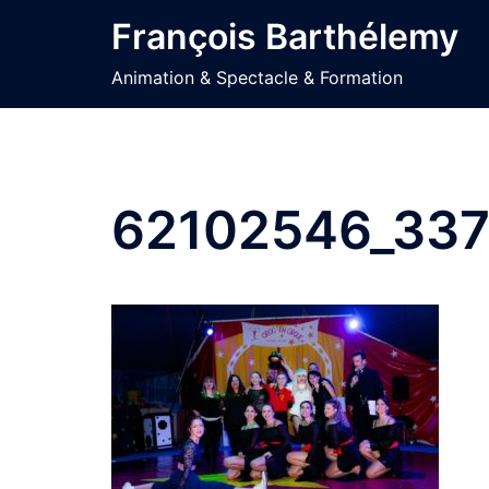
Aller
François Barthélemy
au
contenu
Animation & Spectacle & Formation
62102546_33