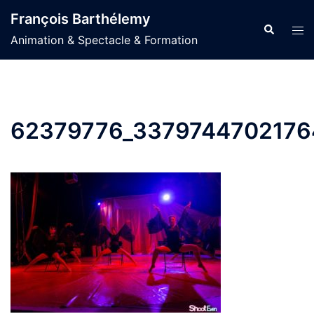
Aller
François Barthélemy
au
Recherche
Ouvr
Animation & Spectacle & Formation
contenu
le
men
62379776_3379744702176