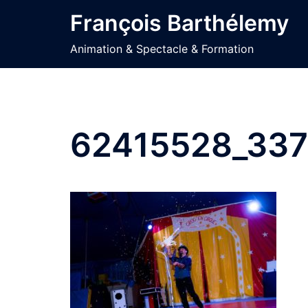
Aller
François Barthélemy
au
contenu
Animation & Spectacle & Formation
62415528_33