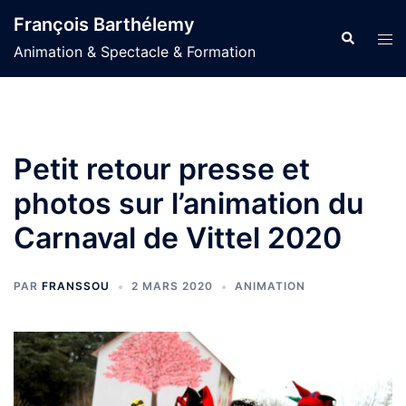
Aller
François Barthélemy
au
Recherche
Ouvr
Animation & Spectacle & Formation
contenu
le
men
Petit retour presse et
photos sur l’animation du
Carnaval de Vittel 2020
PAR
FRANSSOU
2 MARS 2020
ANIMATION