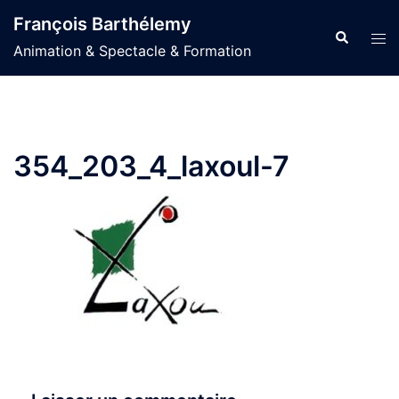
Aller
François Barthélemy
au
Recherche
Ouvr
Animation & Spectacle & Formation
contenu
le
men
354_203_4_laxoul-7