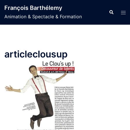
Aller
François Barthélemy
au
Recherche
Ouvr
Animation & Spectacle & Formation
contenu
le
men
articleclousup