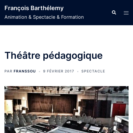
Aller
François Barthélemy
au
Recherche
Ouvr
Animation & Spectacle & Formation
contenu
le
men
Théâtre pédagogique
PAR
FRANSSOU
9 FÉVRIER 2017
SPECTACLE