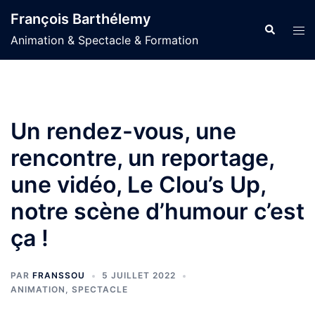
Aller
François Barthélemy
au
Recherche
Ouvr
Animation & Spectacle & Formation
contenu
le
men
Un rendez-vous, une
rencontre, un reportage,
une vidéo, Le Clou’s Up,
notre scène d’humour c’est
ça !
PAR
FRANSSOU
5 JUILLET 2022
ANIMATION
,
SPECTACLE