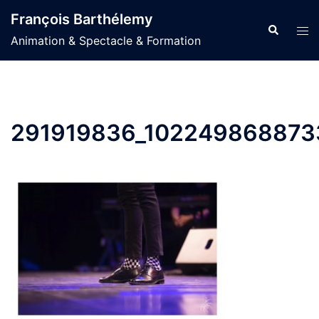
Aller
François Barthélemy
au
Recherche
Ouvr
Animation & Spectacle & Formation
contenu
le
men
291919836_102249868873