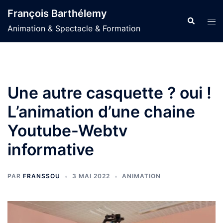
Aller
François Barthélemy
au
Recherche
Ouvr
Animation & Spectacle & Formation
contenu
le
men
Une autre casquette ? oui !
L’animation d’une chaine
Youtube-Webtv
informative
PAR
FRANSSOU
3 MAI 2022
ANIMATION