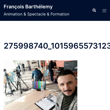
Aller
François Barthélemy
au
Recherche
Ouvr
Animation & Spectacle & Formation
contenu
le
men
275998740_101596557312