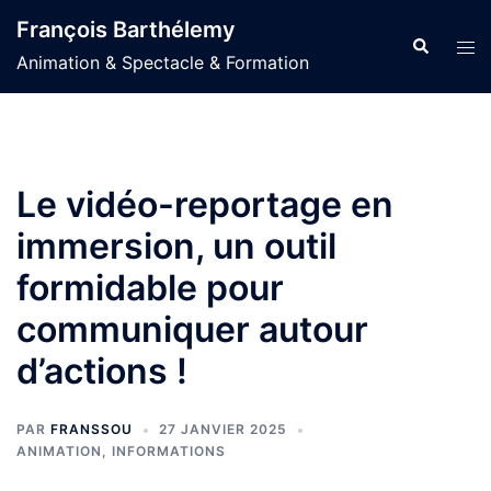
Aller
François Barthélemy
au
Recherche
Ouvr
Animation & Spectacle & Formation
contenu
le
men
Le vidéo-reportage en
immersion, un outil
formidable pour
communiquer autour
d’actions !
PAR
FRANSSOU
27 JANVIER 2025
ANIMATION
,
INFORMATIONS