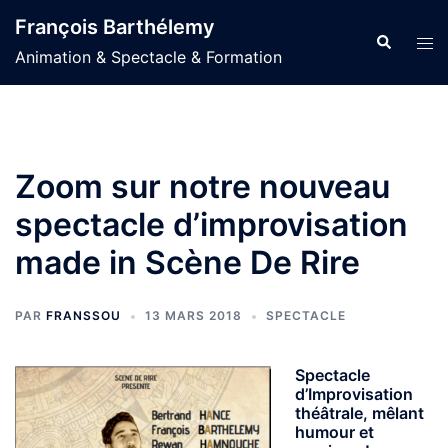
Aller
François Barthélemy
au
Recherche
Ouvr
Animation & Spectacle & Formation
contenu
le
men
Zoom sur notre nouveau
spectacle d’improvisation
made in Scène De Rire
PAR
FRANSSOU
13 MARS 2018
SPECTACLE
Spectacle
d’Improvisation
théâtrale, mêlant
humour et